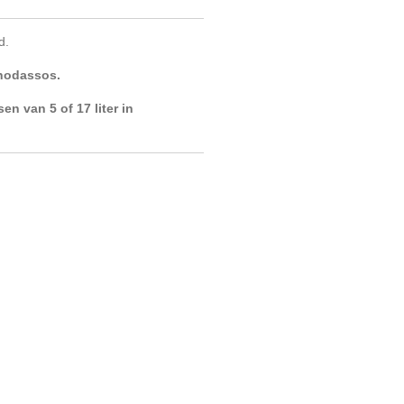
d.
onodassos.
en van 5 of 17 liter in