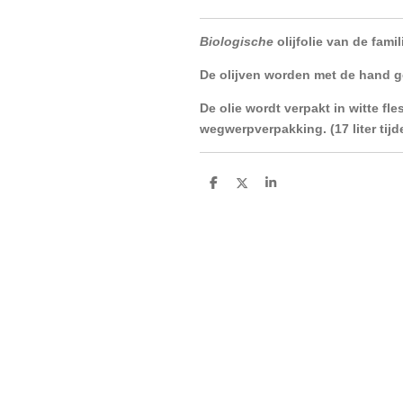
Biologische
olijfolie van de fami
De olijven worden met de hand g
De olie wordt verpakt in witte fle
wegwerpverpakking. (17 liter tijde
D
D
S
e
e
h
l
e
a
e
l
r
n
e