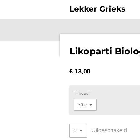
Ga
Lekker Grieks
direct
naar
de
hoofdinhoud
Likoparti Biolo
€ 13,00
"inhoud"
Uitgeschakeld