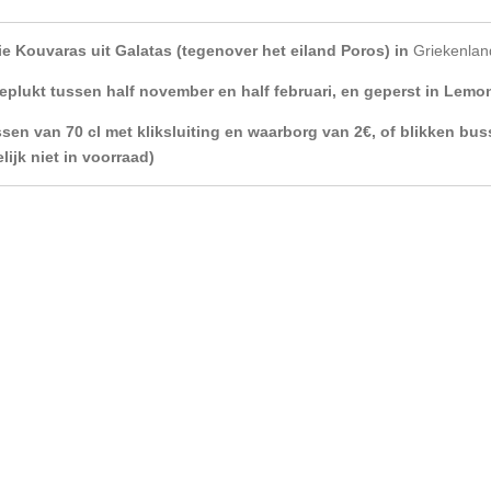
lie Kouvaras uit Galatas (tegenover het eiland Poros) in
Griekenlan
eplukt tussen half november en half februari, en geperst in Lem
ssen van 70 cl met kliksluiting en waarborg van 2€, of blikken buss
lijk niet in voorraad)