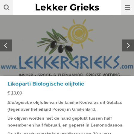
Lekker Grieks
Ga
direct
naar
de
hoofdinhoud
Likoparti Biologische olijfolie
€ 13,00
Biologische
olijfolie van de familie Kouvaras uit Galatas
(tegenover het eiland Poros) in
Griekenland.
De olijven worden met de hand geplukt tussen half
november en half februari, en geperst in Lemonodassos.