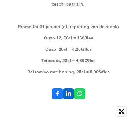
beschikbaar zijn.
Promo tot 31 januari (of uitputting van de stock)
Ouzo 12, 70cl = 16€/fles
Ouzo, 20cl = 4,20€/fles
Tsipouro, 20cl = 4,80€/fles
Balsamico met honing, 25cl = 5,90€/fles
F
L
W
a
i
h
c
n
a
e
k
t
b
e
s
o
d
A
o
I
p
k
n
p